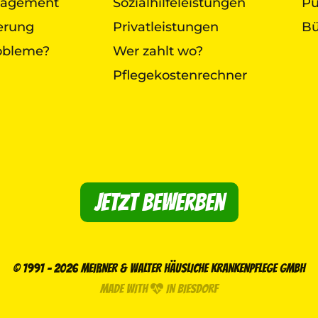
nagement
Sozialhilfeleistungen
Pu
herung
Privatleistungen
Bü
obleme?
Wer zahlt wo?
Pflegekostenrechner
Jetzt bewerben
© 1991 - 2026 MEIßNER & WALTER HÄUSLICHE KRANKENPFLEGE GMBH
MADE WITH
IN BIESDORF