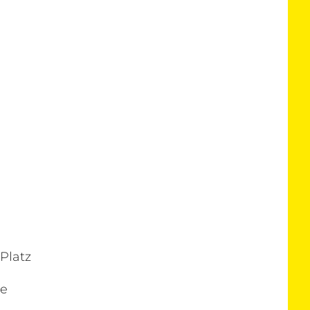
Platz
ße