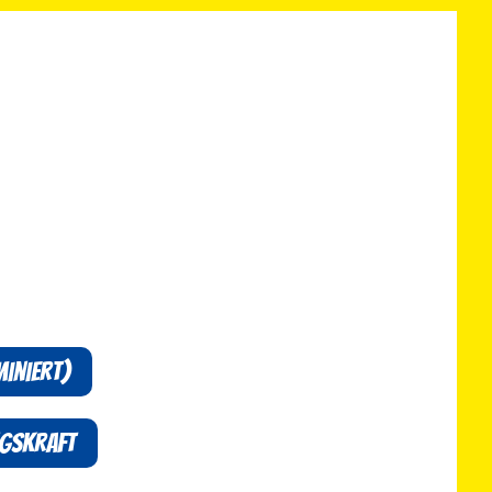
miniert)
ngskraft