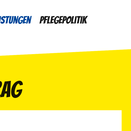
istungen
Pflegepolitik
rag