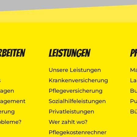
rbeiten
Leistungen
P
Unsere Leistungen
Ma
s
Krankenversicherung
La
lagen
Pflegeversicherung
B
nagement
Sozialhilfeleistungen
Pu
herung
Privatleistungen
Bü
obleme?
Wer zahlt wo?
Pflegekostenrechner